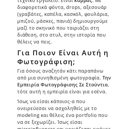
τεχνικό εργαλείο. Είναι
καμβάς
. Με
διαφορετικά φόντα, drops, αξεσουάρ
(γραβάτες, καπέλα, κασκόλ, φουλάρια,
μπιζού, μάσκες, πανιά) δημιουργούμε
μαζί το σκηνικό που ταιριάζει στη
διάθεση, στο στυλ, στην ιστορία που
θέλεις να πεις.
Για Ποιον Είναι Αυτή η
Φωτογράφιση;
Για όσους αναζητάν κάτι παραπάνω
από μια συνηθισμένη φωτογραφία.
Την
Εμπειρία Φωτογράφισης Σε Στούντιο
,
τότε αυτή η εμπειρία είναι για εσένα.
Ίσως να είσαι κάποιος-α που
ονειρεύεσαι να ασχοληθείς με το
modeling και θέλεις ένα portfolio που
να σε ξεχωρίζει. Ίσως είσαι
microinfluencer και χρειάζεσαι εικόνες